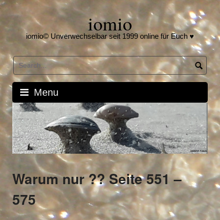
Skip
iomio
to
content
iomio© Unverwechselbar seit 1999 online für Euch ♥
Menu
Warum nur ?? Seite 551 –
575