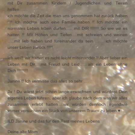
mit Dir zusammen Kindern / Jugendlichen und Tieren
helfen……
ich möchte die Zeit die man uns genommen hat zurück haben
!!!! Ich möchte auch eine Familie haben !! Ich möchte ein
normales Leben leben dürfen……mit DIR !!!!!!! So wie wir es
hatten !! Mit Höhen und Tiefen….mit schreien und weinen
…..mit lieb haben und füreinander da sein …… ich möchte
unser Leben zurück !!!!!
Ich weiß wir hatten es nicht leicht miteinander !! Aber lieber ein
Leben mit Dir….mit Freud und Leid……als ein Leben ohne
Dich !!!!!!!!!
Janine !! Ich vermisse das alles so sehr ….
Ja ! Du wärst jetzt schon lange erwachsen und würdest Dein
eigenes Leben führen, aber ich glaube nach dem was wir alles
zusammen erlebt hatten….wir würden dennoch irgendwie
immer versuchen ein Stück von unserem Traum zu leben ♥
ILD Janine und das für den Rest meines Lebens
Deine alte Mom