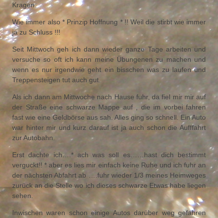
Kragen.
Wie immer also * Prinzip Hoffnung * !! Weil die stirbt wie immer
ja zu Schluss !!!
Seit Mittwoch geh ich dann wieder ganze Tage arbeiten und
versuche so oft ich kann meine Übungenen zu machen und
wenn es nur irgendwie geht ein bisschen was zu laufen und
Treppensteigen tut auch gut.
Als ich dann am Mittwoche nach Hause fuhr, da fiel mir mir auf
der Straße eine schwarze Mappe auf , die im vorbei fahren
fast wie eine Geldbörse aus sah. Alles ging so schnell. Ein Auto
war hinter mir und kurz darauf ist ja auch schon die Aufffahrt
zur Autobahn.
Erst dachte ich….* ach was soll es……hast dich bestimmt
verguckt!! * aber es lies mir einfach keine Ruhe und ich fuhr an
der nächsten Abfahrt ab ….fuhr wieder 1/3 meines Heimweges
zurück an die Stelle wo ich dieses schwarze Etwas habe liegen
sehen.
Inwischen waren schon einige Autos darüber weg gefahren