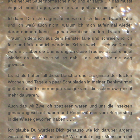
an einer Art Sauerstoffflasche hing und er sagte….* das müsst
ihr jetzt immer tragen, wenn ihr raus geht zum spielen!*
Ich kann Dir nicht sagen Janine wie oft ich diesen Traum hatte
und ich weiß auch nicht, warum ich mich aufeinmal wieder
daran erinnern kann…..genau wie dieser andere Traum….der
Traum in dem ich aus dem Fenster falle und schreie und ich
falle und falle und ich wurde im Schrei wach….. ich weiß nicht
warum ….aber die Erinnerung an diese Träume ist auf einmal
wieder da und sie sind so nah …als wäre sie nie weg
gewesen.
Es ist als hätten all diese Berichte und Ereignisse der letzten
Wochen und Tage ein paar Schubladen in meiner Denkmurmel
geöffnet und Erinnerungen rausgekramt die schon ewig nicht
mehr da waren.
Auch das wir Zwei oft spazieren waren und uns die Insekten
genau angeschaut haben und Regenwürmer vom Bürgersteig
in die Wiese geworfen haben……
Ich glaube Du würdest Dich genauso wie ich darüber ärgern
was auf dieser Welt passiert !! Wie brutal einige Menschen mit