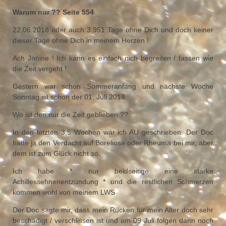
Warum nur ?? Seite 554
22.06.2018 oder auch 3.951 Tage ohne Dich und doch keiner
dieser Tage ohne Dich in meinem Herzen !
Ach Janine ! Ich kann es einfach nich begreifen / fassen wie
die Zeit vergeht !
Gestern war schon Sommeranfang und nächste Woche
Sonntag ist schon der 01. Juli 2018
Wo ist den nur die Zeit geblieben ??
In den letzten 3,5 Wochen war ich AU geschrieben. Der Doc
hatte ja den Verdacht auf Boreliose oder Rheuma bei mir, aber
dem ist zum Glück nicht so.
Ich habe * nur beidseitige eine starke
Achillessehnenentzündung * und die restlichen Schmerzen
kommen wohl von meinem LWS
Der Doc sagte mir, dass mein Rücken für mein Alter doch sehr
beschädigt / verschlissen ist und am 09 Juli folgen dann noch