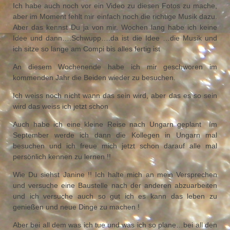
Ich habe auch noch vor ein Video zu diesen Fotos zu mache,
aber im Moment fehlt mir einfach noch die richtige Musik dazu.
Aber das kennst Du ja von mir. Wochen lang habe ich keine
Idee und dann….Schwupp….da ist die Idee …die Musik und
ich sitze so lange am Compi bis alles fertig ist
An diesem Wochenende habe ich mir geschworen im
kommenden Jahr die Beiden wieder zu besuchen.
Ich weiss noch nicht wann das sein wird, aber das es so sein
wird das weiss ich jetzt schon
Auch habe ich eine kleine Reise nach Ungarn geplant
Im
September werde ich dann die Kollegen in Ungarn mal
besuchen und ich freue mich jetzt schon darauf alle mal
persönlich kennen zu lernen !!
Wie Du siehst Janine !! Ich halte mich an mein Versprechen
und versuche eine Baustelle nach der anderen abzuarbeiten
und ich versuche auch so gut ich es kann das leben zu
genießen und neue Dinge zu machen !
Aber bei all dem was ich tue und was ich so plane…bei all den