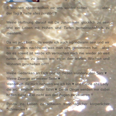
5 Wochen später sollten wir uns wieder sehen ………..aber
der Tag X hatte alles zerstört !!
Meine Hoffnung darauf mit Dir zusammen glücklich zu sein
und ein Leben mit Höhen und Tiefen gemeinschaftlich zu
meistern.
Da wo jetzt bist…..da werde ich auch irgendwann sein und wir
werden alles nachholen was man uns genommen hat….aber
bis es soweit ist werde ich versuchen mich nie wieder so weit
runter ziehen zu lassen wie es in den letzten Wochen und
Monaten geschehen ist!!!!
Meine Gedanken an Dich und an diesen wundervollen Satz ♥
Meine Zwerge an meiner Seite ♥
Menschen die mich nehmen wie ich bin ♥ und meine alte Lady
die jetzt endlich wieder fährt ♥ Diese Dinge werden mir dabei
helfen dieses Ziel nicht aus den Augen zu verlieren !!
Positiv ins Leben zu schauen trotz täglicher körperlicher
Schmerzen !