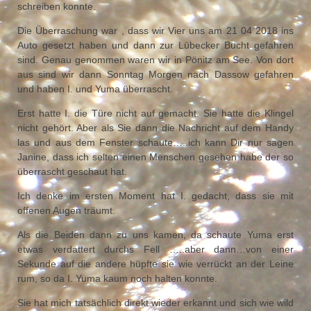
schreiben konnte.
Die Überraschung war , dass wir Vier uns am 21 04 2018 ins
Auto gesetzt haben und dann zur Lübecker Bucht gefahren
sind. Genau genommen waren wir in Pönitz am See. Von dort
aus sind wir dann Sonntag Morgen nach Dassow gefahren
und haben I. und Yuma überrascht.
Erst hatte I. die Türe nicht auf gemacht. Sie hatte die Klingel
nicht gehört. Aber als Sie dann die Nachricht auf dem Handy
las und aus dem Fenster schaute…..ich kann Dir nur sagen
Janine, dass ich selten einen Menschen gesehen habe der so
überrascht geschaut hat.
Ich denke im ersten Moment hat I. gedacht, dass sie mit
offenen Augen träumt.
Als die Beiden dann zu uns kamen, da schaute Yuma erst
etwas verdattert durchs Fell …..aber dann…von einer
Sekunde auf die andere hüpfte sie wie verrückt an der Leine
rum, so da I. Yuma kaum noch halten konnte.
Sie hat mich tatsächlich direkt wieder erkannt und sich wie wild