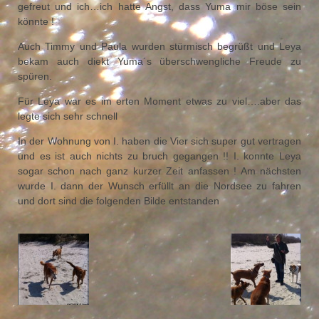
gefreut und ich…ich hatte Angst, dass Yuma mir böse sein
könnte !
Auch Timmy und Paula wurden stürmisch begrüßt und Leya
bekam auch diekt Yuma´s überschwengliche Freude zu
spüren.
Für Leya war es im erten Moment etwas zu viel….aber das
legte sich sehr schnell
In der Wohnung von I. haben die Vier sich super gut vertragen
und es ist auch nichts zu bruch gegangen !! I. konnte Leya
sogar schon nach ganz kurzer Zeit anfassen ! Am nächsten
wurde I. dann der Wunsch erfüllt an die Nordsee zu fahren
und dort sind die folgenden Bilde entstanden