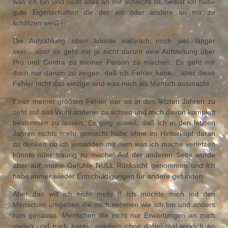
was ich bin und nicht alles an mir schlecht ist. Selbst ich habe
gute Eigenschaften die der ein oder andere an mir zu
schätzen weiß !
Die Aufzählung oben könnte natürlich noch viel länger
sein….aber es geht mir ja nicht darum eine Aufstellung über
Pro und Contra zu meiner Person zu machen. Es geht mir
doch nur darum zu zeigen, daß ich Fehler habe….aber diese
Fehler nicht das einzige sind was mich als Mensch ausmacht.
Einer meiner größten Fehler war es in den letzten Jahren zu
sehr auf das Wohl anderer zu achten und mich davon komplett
bestimmen zu lassen. Es ging soweit, daß ich in den letzten
Jahren nichts mehr gemacht habe ohne im Hinterkopf daran
zu denken ob ich jemanden mit dem was ich mache verletzen
könnte oder traurig zu mache! Auf der anderen Seite wurde
aber auf meine Gefühle NULL Rücksicht genommen und ich
habe immer wieder Entschuldigungen für andere gefunden.
Aber das will ich nicht mehr !! Ich möchte mich mit den
Menschen umgeben die mich nehmen wie ich bin und anders
rum genauso. Menschen die nicht nur Erwartungen an mich
stellen und mich traurig machen ohne dabei mal wirklich an