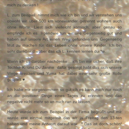
mich zu denken !
L. zum Beispiel nimmt mich wie ich bin und wir verstehen uns
obwohl wir über 500 km voneinander getrennt wohnen auch
ohne Worte. Liest sich vielleicht komisch, aber genau so
empfinde ich es. Irgendwie tun wir uns Gegenseitig gut und
haben auf unsere Art einen Weg gefunden uns Gegenseitig
Mut zu machen für das Leben ohne unsere Kinder. Ich bin
sehr dankbar darüber das ich L. kennen lernen durfte.
Wenn ich so darüber nachdenke….ich bin mir sicher, daß ihre
Tochter K. und Du Janine dafür gesorgt habt das sich unsere
Wege kreuzen und Yuma hat dabei eine sehr große Rolle
gespielt ♥
Ich habe mir vorgenommen so gut ich es kann mich nur noch
an die positiven Dinge eines Tages zu erinnern und das
negative nicht mehr so an mich ran zu lassen.
Heute wurde ich zum Beispiel in der Firma begrüßt und mir
wurde erst einmal mitgeteilt das wir ja Freitag den 13-ten
haben und meine Antwort darauf war * Das ist doch schön!