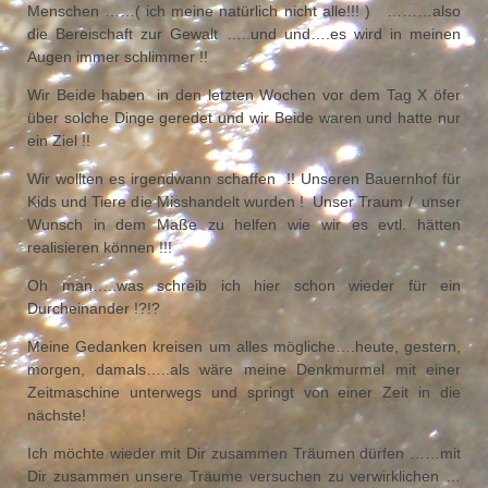
Menschen ……( ich meine natürlich nicht alle!!! ) ………also
die Bereischaft zur Gewalt …..und und….es wird in meinen
Augen immer schlimmer !!
Wir Beide haben in den letzten Wochen vor dem Tag X öfer
über solche Dinge geredet und wir Beide waren und hatte nur
ein Ziel !!
Wir wollten es irgendwann schaffen !! Unseren Bauernhof für
Kids und Tiere die Misshandelt wurden ! Unser Traum / unser
Wunsch in dem Maße zu helfen wie wir es evtl. hätten
realisieren können !!!
Oh man…..was schreib ich hier schon wieder für ein
Durcheinander !?!?
Meine Gedanken kreisen um alles mögliche….heute, gestern,
morgen, damals…..als wäre meine Denkmurmel mit einer
Zeitmaschine unterwegs und springt von einer Zeit in die
nächste!
Ich möchte wieder mit Dir zusammen Träumen dürfen ……mit
Dir zusammen unsere Träume versuchen zu verwirklichen …