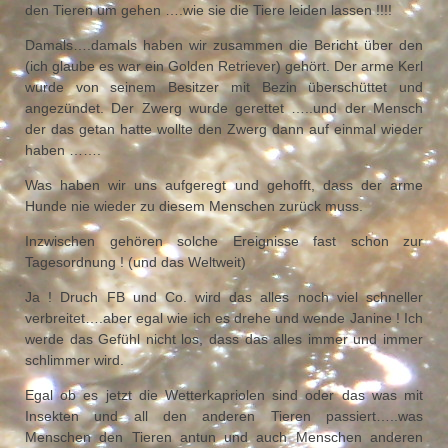
den Tieren um gehen ….wie sie die Tiere leiden lassen !!!!
Damals….damals haben wir zusammen die Bericht über den
(ich glaube es war ein Golden Retriever) gehört. Der arme Kerl
wurde von seinem Besitzer mit Bezin überschüttet und
angezündet. Der Zwerg wurde gerettet …..und der Mensch
der das getan hatte wollte den Zwerg dann auf einmal wieder
haben …….
Was haben wir uns aufgeregt und gehofft, dass der arme
Hunde nie wieder zu diesem Menschen zurück muss.
Inzwischen gehören solche Ereignisse fast schon zur
Tagesordnung ! (und das Weltweit)
Ja ! Druch FB und Co. wird das alles noch viel schneller
verbreitet….aber egal wie ich es drehe und wende Janine ! Ich
werde das Gefühl nicht los, dass das alles immer und immer
schlimmer wird.
Egal ob es jetzt die Wetterkapriolen sind oder das was mit
Insekten und all den anderen Tieren passiert…..was
Menschen den Tieren antun und auch Menschen anderen