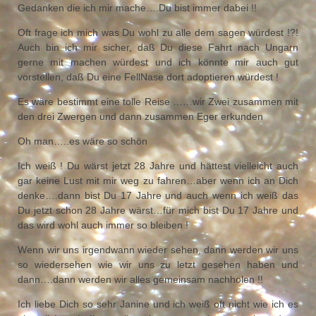
Gedanken die ich mir mache….Du bist immer dabei !!
Oft frage ich mich was Du wohl zu alle dem sagen würdest !?!
Auch bin ich mir sicher, daß Du diese Fahrt nach Ungarn
gerne mit machen würdest und ich könnte mir auch gut
vorstellen, daß Du eine FellNase dort adoptieren würdest !
Es wäre bestimmt eine tolle Reise ……wir Zwei zusammen mit
den drei Zwergen und dann zusammen Eger erkunden
Oh man…..es wäre so schön
Ich weiß ! Du wärst jetzt 28 Jahre und hättest vielleicht auch
gar keine Lust mit mir weg zu fahren…aber wenn ich an Dich
denke….dann bist Du 17 Jahre und auch wenn ich weiß das
Du jetzt schon 28 Jahre wärst…für mich bist Du 17 Jahre und
das wird wohl auch immer so bleiben !
Wenn wir uns irgendwann wieder sehen, dann werden wir uns
so wiedersehen wie wir uns zu letzt gesehen haben und
dann….dann werden wir alles gemeinsam nachholen !!
Ich liebe Dich so sehr Janine und ich weiß oft nicht wie ich es