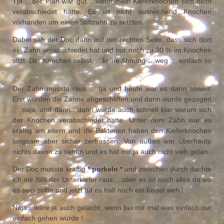
Tja …der Plan war gut….wenn mein Kieferknochen sich nicht
verabschiedet hätte. Es ist nicht ausreichend Knochen
vorhanden um einen Stiftzahn zu setzten.
Dabei sah der Doc dann auf der rechten Seite, dass sich dort
ein Zahn verabschiedet hat und nur noch zu 30 % im Knochen
sitzt. Der Knochen selbst…..keine Ahnung …weg…..einfach so
Der Zahn musste raus ….t
ja und heute war es dann soweit!
Erst wurden die
Zähne abgeschliffen und dann wurde gezogen
… naja..und dann…dann wurde auch schnell klar warum sich
der Knochen verabschiedet hatte. Unter dem Zahn war es
kräftig am eitern und die Bakterien haben den Kieferknochen
langsam aber sicher zerfressen. Von außen war überhautp
nichts davon zu sehen und es hat mir ja auch nicht weh getan.
Der Doc musste kräftig
* porkeln *
und zwischen durch dachte
ich mir fällt der Unterkiefer raus….aber es ist noch alles da wo
es sein sollte und jetzt tut es halt noch ein bissel weh !
Naja…wäre ja auch gelacht, wenn bei mir mal was einfach nur
einfach gehen würde !