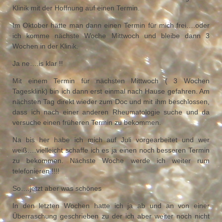
Klinik mit der Hoffnung auf einen Termin.
Im Oktober hätte man dann einen Termin für mich frei….oder
ich komme nächste Woche Mittwoch und bleibe dann 3
Wochen in der Klinik.
Ja ne….is klar !!
Mit einem Termin für nächsten Mittwoch ( 3 Wochen
Tagesklink) bin ich dann erst einmal nach Hause gefahren. Am
nächsten Tag direkt wieder zum Doc und mit ihm beschlossen,
dass ich nach einer anderen Rheumatologie suche und da
versuche einen früheren Termin zu bekommen.
Na bis her habe ich mich auf Juli vorgearbeitet und wer
weiß….vielleicht schaffe ich es ja einen noch besseren Termin
zu bekommen. Nächste Woche werde ich weiter rum
telefonieren !!!!
So….jetzt aber was schönes
In den letzten Wochen hatte ich ja ab und an von einer
Überraschung geschrieben zu der ich aber weiter noch nicht