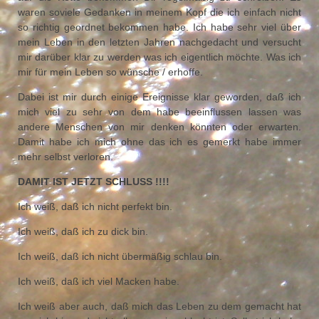
waren soviele Gedanken in meinem Kopf die ich einfach nicht
so richtig geordnet bekommen habe. Ich habe sehr viel über
mein Leben in den letzten Jahren nachgedacht und versucht
mir darüber klar zu werden was ich eigentlich möchte. Was ich
mir für mein Leben so wünsche / erhoffe.
Dabei ist mir durch einige Ereignisse klar geworden, daß ich
mich viel zu sehr von dem habe beeinflussen lassen was
andere Menschen von mir denken könnten oder erwarten.
Damit habe ich mich ohne das ich es gemerkt habe immer
mehr selbst verloren.
DAMIT IST JETZT SCHLUSS !!!!
Ich weiß, daß ich nicht perfekt bin.
Ich weiß, daß ich zu dick bin.
Ich weiß, daß ich nicht übermäßig schlau bin.
Ich weiß, daß ich viel Macken habe.
Ich weiß aber auch, daß mich das Leben zu dem gemacht hat