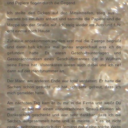
und Papiere flogen durch die Gegend.
Ich stellte den Dicken auf den Mittelstreifen, stieg aus …
wartete bis ein Auto anhielt und sammlte die Papiere und die
Mappe von der Straße auf. Ich steig wieder ins Auto und fuhr
erst einmal nach Hause.
Zuhause angekommen wurden erst mal die Zwerge begrüßt
und dann hab ich mir mal genau angeschaut was ich da
gefunden hatte. Es waren Geschäftsunterlagen und
Gessprächsnotizen eines Geschäftsmannes der in Wülfrath
seine Firma hat. Visitenkaren waren auch dabei und ich rief
dann auf der Handynummer an.
Der Mann am anderen Ende war total verdattert. Er hatte die
Sachen schon gesucht und hat sich sehr gefreut, dass ich
mich gemeldet hatte.
Am nächsten Tag kam er zu mir in die Firma und weißt Du
was……er hat mir einen wunderschönen Strauß Blumen als
Dankeschön geschenkt und war sehr dankbar, dass ich die
Sachen aufgesammelt hatte und er meinte …* es ist nicht
gerade selbstverständlich das Jemand dafür eine solche Weite