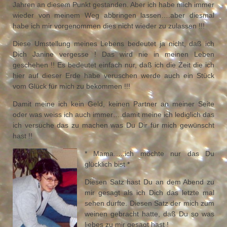
Jahren an diesem Punkt gestanden. Aber ich habe mich immer
wieder von meinem Weg abbringen lassen….aber diesmal
habe ich mir vorgenommen dies nicht wieder zu zulassen !!!
Diese Umstellung meines Lebens bedeutet ja nicht, daß ich
Dich Janine vergesse ! Das wird nie in meinen Leben
geschehen !! Es bedeutet einfach nur, daß ich die Zeit die ich
hier auf dieser Erde habe veruschen werde auch ein Stück
vom Glück für mich zu bekommen !!!
Damit meine ich kein Geld, keinen Partner an meiner Seite
oder was weiss ich auch immer….damit meine ich lediglich das
ich versuche das zu machen was Du Dir für mich gewünscht
hast !!
* Mama…..ich möchte nur das Du
glücklich bist *
Diesen Satz hast Du an dem Abend zu
mir gesagt als ich Dich das letzte mal
sehen durfte. Diesen Satz der mich zum
weinen gebracht hatte, daß Du so was
liebes zu mir gesagt hast !