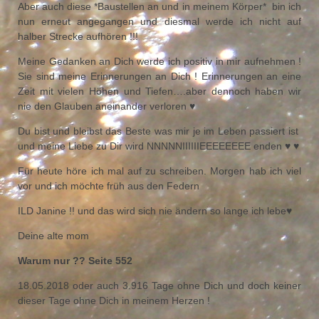
Aber auch diese *Baustellen an und in meinem Körper* bin ich
nun erneut angegangen und diesmal werde ich nicht auf
halber Strecke aufhören !!!
Meine Gedanken an Dich werde ich positiv in mir aufnehmen !
Sie sind meine Erinnerungen an Dich ! Erinnerungen an eine
Zeit mit vielen Höhen und Tiefen….aber dennoch haben wir
nie den Glauben aneinander verloren ♥
Du bist und bleibst das Beste was mir je im Leben passiert ist
und meine Liebe zu Dir wird NNNNNIIIIIIEEEEEEEE enden ♥ ♥
Für heute höre ich mal auf zu schreiben. Morgen hab ich viel
vor und ich möchte früh aus den Federn
ILD Janine !! und das wird sich nie ändern so lange ich lebe♥
Deine alte mom
Warum nur ?? Seite 552
18.05.2018 oder auch 3.916 Tage ohne Dich und doch keiner
dieser Tage ohne Dich in meinem Herzen !