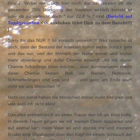
Grund. Wobei man sich hier noch darüber streitet ob die
genannten 75% Rückgang der Insekten wirklich korrekt ist
oder ob es vielleicht doch
* nur 22,8 % *
sind
(
Bericht auf
TopAgraonline
<<< anklicken führt Dich zu dem Bericht!!!
)
Sorry für das NUR !! Ist ironisch gemeint !!! Weil tatsache ist
doch, dass der Bestand der Insekten immer weiter zurück geht
und das nur, weil der Mensch der Natur immer und immer
mehr abverlangt und dafür Chemie einsetzt und mit dieser
Chemie Schädlinge töten möchte….aber dummerweise macht
diese Chemie keinen Halt vor Bienen, Hummeln,
Schmetterlingen und und und ….. und ganz am Ende auch
nicht vor uns Menschen !!!
Nicht um sonst haben die Menschen immer mehr Allergien und
was weiß ich nicht alles!
Das alles erinnert mich an einen Traum den ich als Kind hatte.
In diesem Traum gingen wir mit meinen Eltern spazieren und
auf einmal kam mein Vater an und drücke mir und meinem
Bruder eine Glaskuppel über den Kopf mit einem Schlauch der