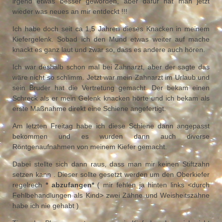
irgend etwas besser geworden, aber dafür hat man jetzt
wieder was neues an mir entdeckt !!!
Ich habe doch seit ca 1,5 Jahren dieses Knacken in meinem
Kiefergelenk. Sobad ich den Mund etwas weiter auf mache
knackt es ganz laut und zwar so, dass es andere auch hören.
Ich war deshalb schon mal bei Zahnarzt, aber der sagte das
wäre nicht so schlimm. Jetzt war mein Zahnarzt im Urlaub und
sein Bruder hat die Vertretung gemacht. Der bekam einen
Schreck als er mein Gelenk knacken hörte und ich bekam als
erste Maßnahme direkt eine Schiene angefertigt.
Am letzten Freitag habe ich diese Schiene dann angepasst
bekommen und es wurden dann auch diverse
Röntgenaufnahmen von meinem Kiefer gemacht.
Dabei stellte sich dann raus, dass man mir keinen Stiftzahn
setzen kann . Dieser sollte gesetzt werden um den Oberkiefer
regelrech
* abzufangen*
( mir fehlen ja hinten links <durch
Fehlbehandlungen als Kind> zwei Zähne und Weisheitszähne
habe ich nie gehabt )