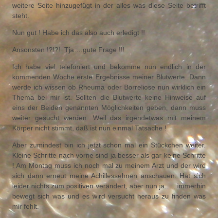
weitere Seite hinzugefügt in der alles was diese Seite betrifft
steht.
Nun gut ! Habe ich das also auch erledigt !!
Ansonsten !?!?! Tja….gute Frage !!!
Ich habe viel telefoniert und bekomme nun endlich in der
kommenden Woche erste Ergebnisse meiner Blutwerte. Dann
werde ich wissen ob Rheuma oder Borreliose nun wirklich ein
Thema bei mir ist. Sollten die Blutwerte keine Hinweise auf
eins der Beiden genannten Möglichkeiten geben, dann muss
weiter gesucht werden. Weil das irgendetwas mit meinem
Körper nicht stimmt, daß ist nun einmal Tatsache !
Aber zumindest bin ich jetzt schon mal ein Stückchen weiter.
Kleine Schritte nach vorne sind ja besser als gar keine Schritte
! Am Montag muss ich noch mal zu meinem Arzt und der wird
sich dann erneut meine Achillessehnen anschauen. Hat sich
leider nichts zum positiven verändert, aber nun ja….. immerhin
bewegt sich was und es wird versucht heraus zu finden was
mir fehlt.