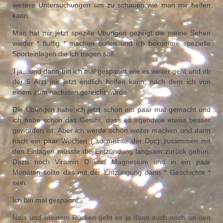
weitere Untersuchungen um zu schauen wie man mir helfen
kann.
Man hat mir jetzt spezille Übungen gezeigt die meine Sehen
wieder * fluffig * machen sollen und ich bekomme spezielle
Sporteinlagen die ich tragen soll.
Tja…und dann bin ich mal gespannt wie es weiter geht und ob
der 5 Arzt mir jetzt endlich helfen kann, nach dem ich von
einem zum nächsten gereicht wurde.
Die Übungen habe ich jetzt schon ein paar mal gemacht und
ich habe schon das Gefühl, dass es irgendwie etwas besser
geworden ist. Aber ich werde schön weiter machen und dann
nach ein paar Wochen ( so meinte der Doc) zusammen mit
den Einlagen müsste die Entzündung langsam zurück gehen.
Dazu noch Viramin D und Magnesium und in ein paar
Monaten sollte das mit der Entzüngung dann * Geschichte *
sein.
Ich bin mal gespannt.
Naja und meinem Rücken geht es ja dann auch noch an den