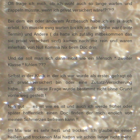
Oft frage ich mich, ob ich wohl auch so lange warten und
zappeln müsste, wenn ich privat versichert wäre!?!?!?
Bei dem ein oder anderem Arztbesuch habe ich es ja auch
erlebt. Ich musste ewig warten bis ich an der Reihe war ( trotz
Termin) und Andere ( da hatte ich zufällig mitbekommen das
sie privat versichert sind) kamen nach mir rein und waren
innerhalb von Null Komma Nix beim Doc drin.
Und da soll man sich dann nicht wie ein Mensch * zweiter
Klasse * fühlen ???
Selbst in der Klinik in der ich war wurde als erstes gefragt ob
ich privat versichert bin oder eine Zusatz-Versicherung
habe…….und diese Frage wurde bestimmt nicht ohne Grund
vorne weg gestellt !
Nun gut …..es ist wie es ist und auch ich werde früher oder
später hoffentlich einen Doc finden der mich endlich von
meinen Schmerzen befreien kann !!
Im Mai war es sehr heiß und trocken. Ich glaube so einen
heißen und trockenen Mai hatten wir schon lange nicht mehr.