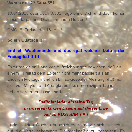
Warum nur ?? Seite 551
13.04.2018 oder auch 3.881 Tage ohne Dich und doch keiner
dieser Tage ohne Dich in meinem Herzen !
OMG !! Freitag der 13-te !!!
So ein Quatsch !!!
Endlich Wochenende und das egal welches Datum der
Freitag hat !!!!!!
Es wurde eh an Hand von Aufzeichnungen bewiesen, daß an
einem *Freitag dem 13-ten* nicht mehr passiert als an
anderen Freitagen und ich bin sowieso der Meinung, daß man
sich von Mhyten und Aberglauben keinen einzigen Tag im
Leben verderben lassen sollte.
Dafür ist jeder einzelne Tag
in unserem kurzen Dasein auf dieser Erde
viel zu KOSTBAR ♥ ♥ ♥
In den letzten Wochen habe ich es irgendwie nicht so richtig
auf die Kette bekommen Dir regelmäßig zu schreiben. Es