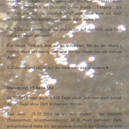
eigentlich schaffen soll weiter zu machen …..aber dann
….dann denke ich an Dich und Deine Worte …* Mama….ich
möchte nur das Du glücklich bist!* und dann trete ich mich
selbst in den Po und schaue wieder nach vorne !!!
Du !! Du bist immer bei mir und nichts auf der Welt wird Dich
mir je nehmen können!!!!
Für heute höre ich mal auf zu schreiben. Mir tut der Mund (
Kiefer) doch ein wenig weh und ich bin müde wie ein kleines
Auto !!
ILD Janine und nichts auf der Welt wird das je ändern ♥
Warum nur ?? Seite 553
01.06.2018 oder auch 3.930 Tage ohne Dich und doch keiner
dieser Tage ohne Dich in meinem Herzen !
Seit dem 25.05.2018 ist es nun soweit . Die DSGVO
(Datenschutz Grundverordnung) ist in Kraft getreten. Dem
entsprechend habe ich auf unserer Seite in der Überischt eine