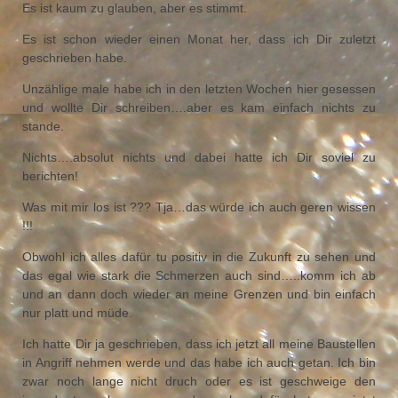
Es ist kaum zu glauben, aber es stimmt.
Es ist schon wieder einen Monat her, dass ich Dir zuletzt
geschrieben habe.
Unzählige male habe ich in den letzten Wochen hier gesessen
und wollte Dir schreiben….aber es kam einfach nichts zu
stande.
Nichts….absolut nichts und dabei hatte ich Dir soviel zu
berichten!
Was mit mir los ist ??? Tja…das würde ich auch geren wissen
!!!
Obwohl ich alles dafür tu positiv in die Zukunft zu sehen und
das egal wie stark die Schmerzen auch sind…..komm ich ab
und an dann doch wieder an meine Grenzen und bin einfach
nur platt und müde.
Ich hatte Dir ja geschrieben, dass ich jetzt all meine Baustellen
in Angriff nehmen werde und das habe ich auch getan. Ich bin
zwar noch lange nicht druch oder es ist geschweige den