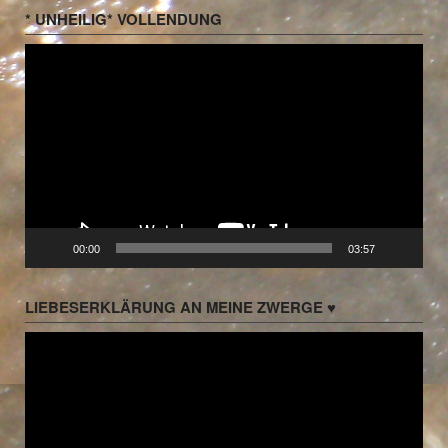
* UNHEILIG* VOLLENDUNG
Video-
Player
00:00
03:57
LIEBESERKLÄRUNG AN MEINE ZWERGE ♥
Video-
Player