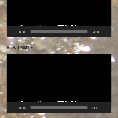
00:00
03:50
R.I.P. TIMMY ♥
Video-
Player
00:00
04:57