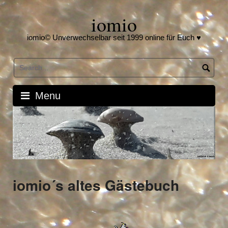
Skip
iomio
to
content
iomio© Unverwechselbar seit 1999 online für Euch ♥
Menu
iomio´s altes Gästebuch