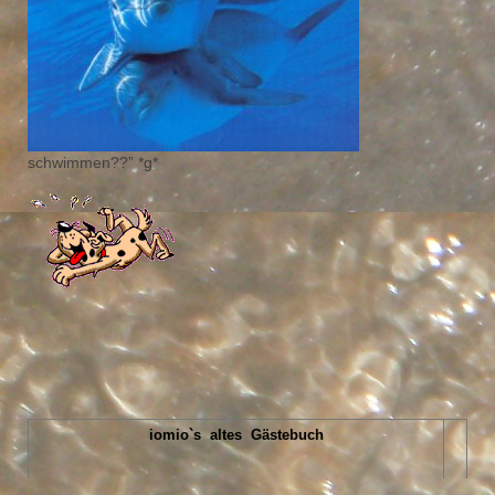
schwimmen??” *g*
iomio`s altes Gästebuch