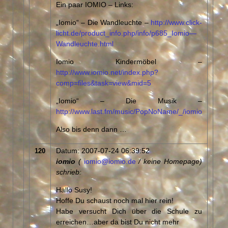
Ein paar IOMIO – Links:
„Iomio“ – Die Wandleuchte –
http://www.click-
licht.de/product_info.php/info/p685_Iomio—
Wandleuchte.html
Iomio Kindermöbel –
http://www.iomio.net/index.php?
comp=files&task=view&mid=5
„Iomio“ – Die Musik –
http://www.last.fm/music/PopNoName/_/iomio
Also bis denn dann …
Datum: 2007-07-24 06:39:52
120
iomio
(
iomio@iomio.de
/ keine Homepage)
schrieb:
Hallo Susy!
Hoffe Du schaust noch mal hier rein!
Habe versucht Dich über die Schule zu
erreichen…aber da bist Du nicht mehr