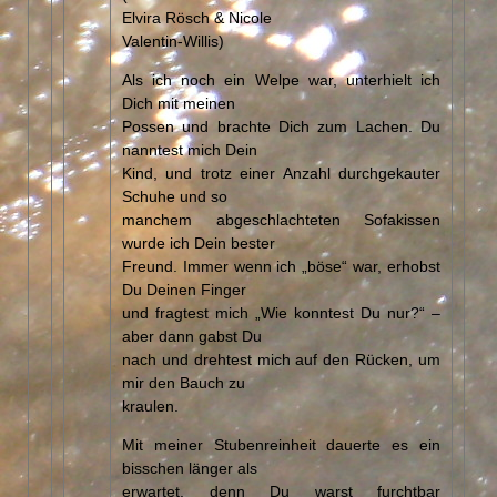
Elvira Rösch & Nicole
Valentin-Willis)
Als ich noch ein Welpe war, unterhielt ich
Dich mit meinen
Possen und brachte Dich zum Lachen. Du
nanntest mich Dein
Kind, und trotz einer Anzahl durchgekauter
Schuhe und so
manchem abgeschlachteten Sofakissen
wurde ich Dein bester
Freund. Immer wenn ich „böse“ war, erhobst
Du Deinen Finger
und fragtest mich „Wie konntest Du nur?“ –
aber dann gabst Du
nach und drehtest mich auf den Rücken, um
mir den Bauch zu
kraulen.
Mit meiner Stubenreinheit dauerte es ein
bisschen länger als
erwartet, denn Du warst furchtbar