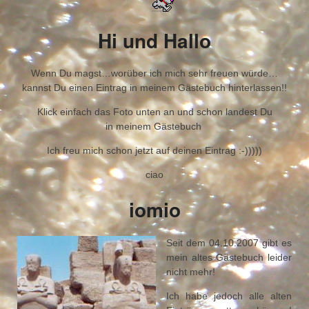
Hi und Hallo
Wenn Du magst…worüber ich mich sehr freuen würde…
kannst Du einen Eintrag in meinem Gästebuch hinterlassen!!
Klick einfach das Foto unten an und schon landest Du
in meinem Gästebuch
Ich freu mich schon jetzt auf deinen Eintrag :-)))))
ciao
iomio
Seit dem 04.10.2007 gibt es
mein altes Gästebuch leider
nicht mehr!
Ich habe jedoch alle alten