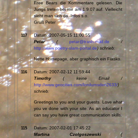
Free Bears die Kommentare gelesen. Die
Jungs treten bei mir am 1.9.07 auf. Vielleicht
sieht man sich da. Infos s.o.
Gruß Peter
Datum: 2007-05-15 11:00:55
117
Petar
(
petar@trash-mail.de
/
http://www.poetry-slam-portal.de
) schrieb:
Nette Homepage, aber graphisch ein Fiasko.
Datum: 2007-02-12 11:59:44
116
Timothy
( keine Email /
http://www.geocities.com/lonilumsden2633/
)
schrieb:
Greetings to you and your guests. Love what
you ve done with your site. As an educator I
can say you have great communication skills.
Datum: 2007-02-01 17:45:22
115
Martina Czolgoszewski
(