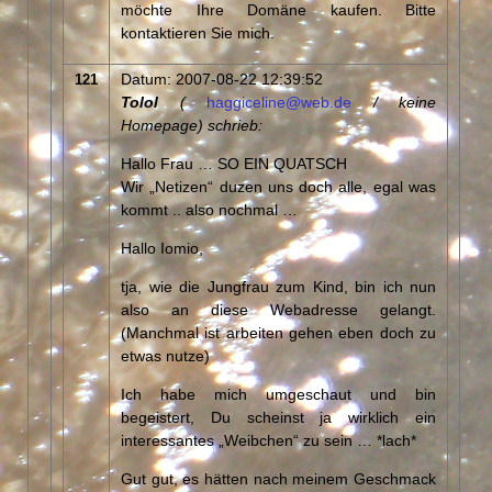
möchte Ihre Domäne kaufen. Bitte
kontaktieren Sie mich.
Datum: 2007-08-22 12:39:52
121
Tolol
(
haggiceline@web.de
/ keine
Homepage) schrieb:
Hallo Frau … SO EIN QUATSCH
Wir „Netizen“ duzen uns doch alle, egal was
kommt .. also nochmal …
Hallo Iomio,
tja, wie die Jungfrau zum Kind, bin ich nun
also an diese Webadresse gelangt.
(Manchmal ist arbeiten gehen eben doch zu
etwas nutze)
Ich habe mich umgeschaut und bin
begeistert, Du scheinst ja wirklich ein
interessantes „Weibchen“ zu sein … *lach*
Gut gut, es hätten nach meinem Geschmack