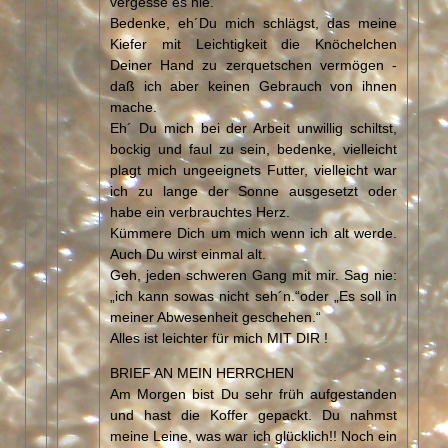
vergesse es nie.
Bedenke, eh´Du mich schlägst, das meine
Kiefer mit Leichtigkeit die Knöchelchen
Deiner Hand zu zerquetschen vermögen -
daß ich aber keinen Gebrauch von ihnen
mache.
Eh´ Du mich bei der Arbeit unwillig schiltst,
bockig und faul zu sein, bedenke, vielleicht
plagt mich ungeeignets Futter, vielleicht war
ich zu lange der Sonne ausgesetzt oder
habe ein verbrauchtes Herz.
Kümmere Dich um mich wenn ich alt werde.
Auch Du wirst einmal alt.
Geh, jeden schweren Gang mit mir. Sag nie:
„ich kann sowas nicht seh´n.“oder „Es soll in
meiner Abwesenheit geschehen.“
Alles ist leichter für mich MIT DIR !
BRIEF AN MEIN HERRCHEN
Am Morgen bist Du sehr früh aufgestanden
und hast die Koffer gepackt. Du nahmst
meine Leine, was war ich glücklich!! Noch ein