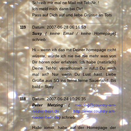
Schreib mir mal ne Mail mit Tel.-Nr. !
Ich meld mich dann bei Dir!
Pass auf Dich auf und liebe Grüsse an Totti
Datum: 2007-06-28 06:16:53
119
Susy
( keine Email / keine Homepage)
schrieb:
Hi – wenn ich das mit Deiner homepage nicht
wüsste, würde ich nie nie nie mehr was von
Dir hören oder erfahren. Ich habe (natürlich)
Deine Tel-Nr. verschusselt – rufst Du mich
mal an? Nur wenn Du Lust hast. Liebe
Grüße aus SG ins ferne ferne Sauerland. Bis
bald – Susy
Datum: 2007-06-24 10:26:35
118
Peter Metzing
(
metzing@country-am-
niederrhein.de
/
http://www.country-am-
niederrhein.de
) schrieb:
Hallo iomio, habe auf der Homepage der