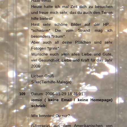
Hallo iomio
Heute hatte ich mal Zeit dich zu besuchen
und freue mich sehr, das du auch den Tieren
hilfe bietest!
Hast sehr schöne Bilder auf der HP…
*schwärm* Die vom Strand mag ich
besonders *träum*.
Aber auch all deine Pfötchen sind sehr
Fotogen *grins*
Wünsche euch allen alles Liebe und Gute,
viel Gesundheit, Liebe und Kraft für das Jahr
2006
Lieben Gruß
Silke(Tierhilfe-Malaga)
Datum: 2006-01-29 18:46:01
109
iomio
( keine Email / keine Homepage)
schrieb:
Wie konntest Du nur?
(Übersetzt aus dem Amerikanischen von