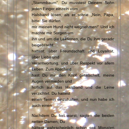
„Stammbaum“. Du musstest Deinem Sohn
jeden Finger einzeln vom
Halsband lösen, als er schrie „Nein, Papa,
bitte! Sie dürfen
mir meinen Hund nicht wegnehmen!“ Und ich
machte mir Sorgen um
ihn und um die Lektionen, die Du ihm gerade
beigebracht
hattest: über Freundschaft und Loyalität,
über Liebe und
Verantwortung, und über Respekt vor allem
Leben. Zum Abschied
hast Du mir den Kopf getätschelt, meine
Augen vermieden und
höflich auf das Halsband und die Leine
verzichtet. Du hattest
einen Termin einzuhalten, und nun habe ich
auch einen.
Nachdem Du fort warst, sagten die beiden
netten Damen, Du
hättest wahrscheinlich schon seit Monaten