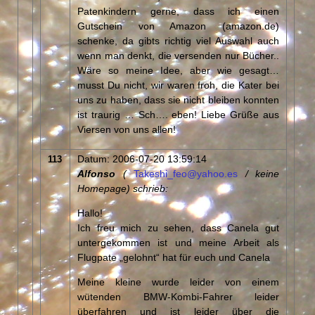
Patenkindern gerne, dass ich einen
Gutschein von Amazon (amazon.de)
schenke, da gibts richtig viel Auswahl auch
wenn man denkt, die versenden nur Bücher..
Wäre so meine Idee, aber wie gesagt…
musst Du nicht, wir waren froh, die Kater bei
uns zu haben, dass sie nicht bleiben konnten
ist traurig … Sch…. eben! Liebe Grüße aus
Viersen von uns allen!
Datum: 2006-07-20 13:59:14
113
Alfonso
(
Takeshi_feo@yahoo.es
/ keine
Homepage) schrieb:
Hallo!
Ich freu mich zu sehen, dass Canela gut
untergekommen ist und meine Arbeit als
Flugpate „gelohnt“ hat für euch und Canela
Meine kleine wurde leider von einem
wütenden BMW-Kombi-Fahrer leider
überfahren und ist leider über die