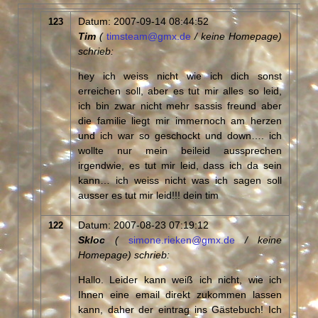
Datum: 2007-09-14 08:44:52
123
Tim
(
timsteam@gmx.de
/ keine Homepage)
schrieb:
hey ich weiss nicht wie ich dich sonst
erreichen soll, aber es tut mir alles so leid,
ich bin zwar nicht mehr sassis freund aber
die familie liegt mir immernoch am herzen
und ich war so geschockt und down…. ich
wollte nur mein beileid aussprechen
irgendwie, es tut mir leid, dass ich da sein
kann… ich weiss nicht was ich sagen soll
ausser es tut mir leid!!! dein tim
Datum: 2007-08-23 07:19:12
122
Skloc
(
simone.rieken@gmx.de
/ keine
Homepage) schrieb:
Hallo. Leider kann weiß ich nicht, wie ich
Ihnen eine email direkt zukommen lassen
kann, daher der eintrag ins Gästebuch! Ich