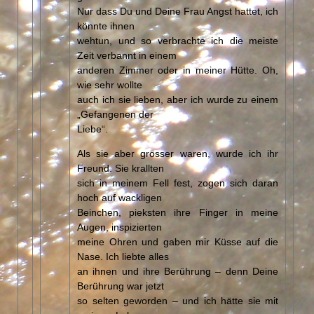
Nur dass Du und Deine Frau Angst hattet, ich
könnte ihnen
wehtun, und so verbrachte ich die meiste
Zeit verbannt in einem
anderen Zimmer oder in meiner Hütte. Oh,
wie sehr wollte
auch ich sie lieben, aber ich wurde zu einem
„Gefangenen der
Liebe“.
Als sie aber grösser waren, wurde ich ihr
Freund. Sie krallten
sich in meinem Fell fest, zogen sich daran
hoch auf wackligen
Beinchen, pieksten ihre Finger in meine
Augen, inspizierten
meine Ohren und gaben mir Küsse auf die
Nase. Ich liebte alles
an ihnen und ihre Berührung – denn Deine
Berührung war jetzt
so selten geworden – und ich hätte sie mit