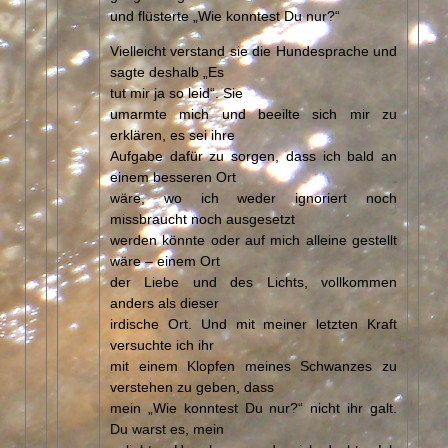
und flüsterte „Wie konntest Du nur?“
Vielleicht verstand sie die Hundesprache und
sagte deshalb „Es
tut mir ja so leid“. Sie
umarmte mich und beeilte sich mir zu
erklären, es sei ihre
Aufgabe dafür zu sorgen, dass ich bald an
einem besseren Ort
wäre, wo ich weder ignoriert noch
missbraucht noch ausgesetzt
werden könnte oder auf mich alleine gestellt
wäre – einem Ort
der Liebe und des Lichts, vollkommen
anders als dieser
irdische Ort. Und mit meiner letzten Kraft
versuchte ich ihr
mit einem Klopfen meines Schwanzes zu
verstehen zu geben, dass
mein „Wie konntest Du nur?“ nicht ihr galt.
Du warst es, mein