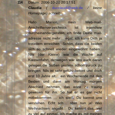
Datum: 2006-10-20 20:17:51
114
Claudia
(
ducclaudi@web.de
/ keine
Homepage) schrieb:
Hallo Marion, mein Web-mail-
Anschriftenverzeichniss ist irgendwie
durcheinandergeraten, ich finde Deine mail-
adresse nicht mehr… egal, ich kann Dich ja
trotzdem erreichen
Schön, dass die beiden
sich so schnell wieder eingewöhnt haben..
Nils (der Kleine) war die Woche auf
Klassenfahrt, deswegen war uns auch daran
gelegen,die Süßen gestern schon zurück zu
bringen. Nils ist sehr gefühlsbetont und doch
erst 10 Jahre alt… ein Wochenende mit den
Beiden und dann am Montag morgen
Abschied nehmen, das wäre zu traurig
gewesen für ihn. So hat er es gar nicht
mitbekommen … ich weiß, Du kannst uns
verstehen. Echt sch… aber nun ja! Was
Weihnachten angeht… Du kennst das, viel
zu viel auf einmal, ich mache es mit meinen