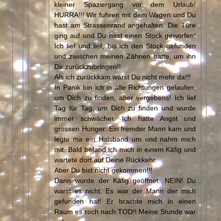
kleiner Spaziergang vor dem Urlaub!
HURRA!!! Wir fuhren mit dem Wagen und Du
hast am Strassenrand angehalten. Die Türe
ging auf und Du hast einen Stock geworfen!
Ich lief und lief, bis ich den Stock gefunden
und zwischen meinen Zähnen hatte, um ihn
Dir zurückzubringen!!
Als ich zurückkam warst Du nicht mehr da!!!
In Panik bin ich in alle Richtungen gelaufen,
um Dich zu finden, aber vergebens! Ich lief
Tag für Tag, um Dich zu finden und wurde
immer schwächer. Ich hatte Angst und
grossen Hunger. Ein fremder Mann kam und
legte mir ein Halsband um und nahm mich
mit. Bald befand ich mich in einem Käfig und
wartete dort auf Deine Rückkehr.
Aber Du bist nicht gekommen!!!
Dann wurde der Käfig geöffnet. NEIN! Du
warst es nicht. Es war der Mann der mich
gefunden hat! Er brachte mich in einen
Raum es roch nach TOD!! Meine Stunde war