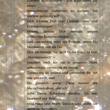
Karriere zu verbringen – und auch damit, Dir
einen
menschlichen Gefährten zu suchen. Ich
wartete geduldig auf
Dich, tröstete Dich über Liebeskummer und
Enttäuschungen
hinweg, tadelte Dich niemals wegen
schlechter Entscheidungen
und überschlug mich vor Freude, wenn Du
heimkamst und als Du
Dich verliebtest. Sie, jetzt Deine Frau, ist kein
„Hundemensch“ –
trotzdem hieß ich sie in unserem Heim
willkommen, versuchte ihr meine
Zuneigung zu zeigen und gehorchte ihr. Ich
war glücklich, weil
Du glücklich warst. Dann kamen die
Menschenbabies, und ich
teilte Deine Aufregung darüber. Ich war
fasziniert von ihrer
rosa Haut und ihrem Geruch und wollte sie
genauso bemuttern.