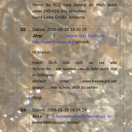
Wenn du ICQ hast kannst du mich auch
unter 249-418-348 erreichen.
Ganz Liebe Grüße Johanna
Datum: 2006-05-28 18:00:29
111
Jörgi
(
secretnick1@gmx.de
/
http://www.foxman.de
) schrieb:
Hi Marion
mach Dich mal nich so rar alte
Schnecke….wir spielen dieses Jahr auch mal
in Solingen….
einfach unter www.freebears.net
guggn…..wär schön, dich zu sehen
Jörgi
Datum: 2006-01-30 08:04:24
110
Silke
(
S.Salamon@tierhilfe-malaga.de
/
keine Homepage) schrieb: