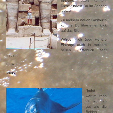
Einträge retten können!
Diese findest Du im Anhang
unten!
Zu meinem neuen Gästbuch
kommst Du über einen klick
auf das Bild !
Würde mich über weitere
Einträge auch in meinem
neuen Gästebuch sehr
freuen!
Eure
iomio
“huhä…
warum kann
ich nicht so
gut wie die
Beiden