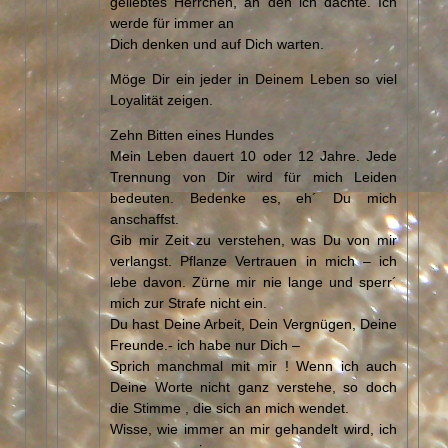
geliebtes Herrchen, an den ich dachte. Ich
werde für immer an
Dich denken und auf Dich warten.
Möge Dir ein jeder in Deinem Leben so viel
Loyalität zeigen.
Zehn Bitten eines Hundes
Mein Leben dauert 10 oder 12 Jahre. Jede
Trennung von Dir wird für mich Leiden
bedeuten. Bedenke es, eh´ Du mich
anschaffst.
Gib mir Zeit zu verstehen, was Du von mir
verlangst. Pflanze Vertrauen in mich – ich
lebe davon. Zürne mir nie lange und sperr´
mich zur Strafe nicht ein.
Du hast Deine Arbeit, Dein Vergnügen, Deine
Freunde.- ich habe nur Dich –
Sprich manchmal mit mir ! Wenn ich auch
Deine Worte nicht ganz verstehe, so doch
die Stimme , die sich an mich wendet.
Wisse, wie immer an mir gehandelt wird, ich