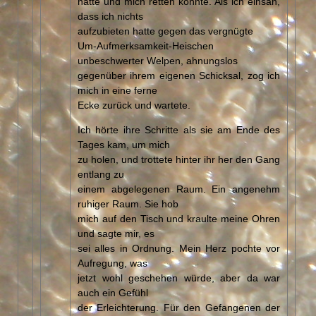
hätte und mich retten könnte. Als ich einsah,
dass ich nichts
aufzubieten hatte gegen das vergnügte
Um-Aufmerksamkeit-Heischen
unbeschwerter Welpen, ahnungslos
gegenüber ihrem eigenen Schicksal, zog ich
mich in eine ferne
Ecke zurück und wartete.
Ich hörte ihre Schritte als sie am Ende des
Tages kam, um mich
zu holen, und trottete hinter ihr her den Gang
entlang zu
einem abgelegenen Raum. Ein angenehm
ruhiger Raum. Sie hob
mich auf den Tisch und kraulte meine Ohren
und sagte mir, es
sei alles in Ordnung. Mein Herz pochte vor
Aufregung, was
jetzt wohl geschehen würde, aber da war
auch ein Gefühl
der Erleichterung. Für den Gefangenen der