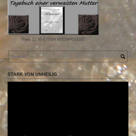
Preis 12.95 € ISBN 9783944028187
STARK VON UNHEILIG
Video-
Player