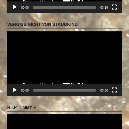
00:00
03:19
VERGISS NICHT VON STAUBKIND
Video-
Player
00:00
03:50
R.I.P. TIMMY ♥
Video-
Player