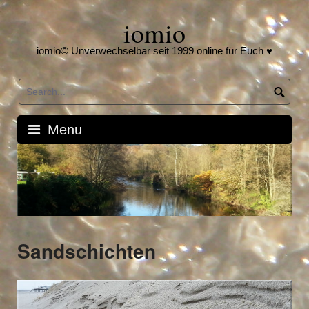
Skip
iomio
to
content
iomio© Unverwechselbar seit 1999 online für Euch ♥
Menu
Sandschichten