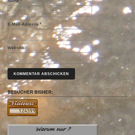
Name
*
E-Mail-Adresse
*
Website
BESUCHER BISHER: