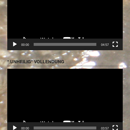
00:00
04:57
* UNHEILIG* VOLLENDUNG
Video-
Player
00:00
03:57