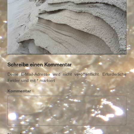
Schreibe einen Kommentar
Deine E-Mail-Adresse wird nicht veröffentlicht.
Erforderliche
Felder sind mit
*
markiert
Kommentar