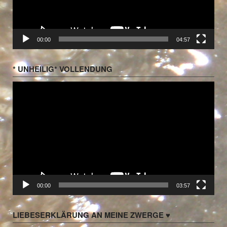
00:00
04:57
* UNHEILIG* VOLLENDUNG
Video-
Player
00:00
03:57
LIEBESERKLÄRUNG AN MEINE ZWERGE ♥