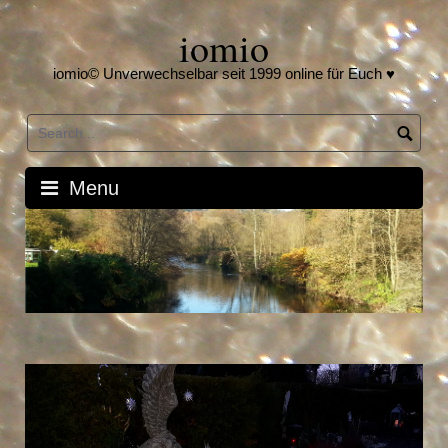
Skip
iomio
to
content
iomio© Unverwechselbar seit 1999 online für Euch ♥
Menu