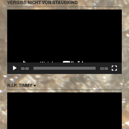
VERGISS NICHT VON STAUBKIND
Video-
Player
00:00
03:50
R.I.P. TIMMY ♥
Video-
Player