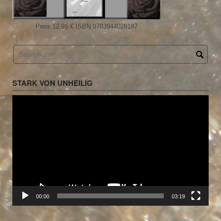
Preis 12.95 € ISBN 9783944028187
STARK VON UNHEILIG
Video-
Player
00:00
03:19