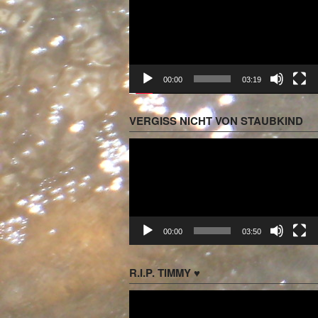
Player
00:00
03:19
VERGISS NICHT VON STAUBKIND
Video-
Player
00:00
03:50
R.I.P. TIMMY ♥
Video-
Player