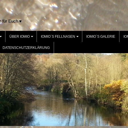
e für Euch ♥
ÜBER IOMIO
IOMIO´S FELLNASEN
IOMIO´S GALERIE
IO
+
+
+
DATENSCHUTZERKLÄRUNG