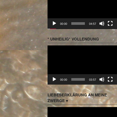
00:00
04:57
* UNHEILIG* VOLLENDUNG
Video-
Player
00:00
03:57
LIEBESERKLÄRUNG AN MEINE
ZWERGE ♥
Video-
Player