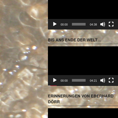
00:00
04:38
BIS ANS ENDE DER WELT…
Video-
Player
00:00
04:21
ERINNERUNGEN VON EBERHARD
DÖRR
Video-
Player