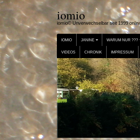
Skip
iomio
to
content
iomio© Unverwechselbar seit 1999 onlin
IOMIO
JANINE
WARUM NUR ???
+
VIDEOS
CHRONIK
IMPRESSUM