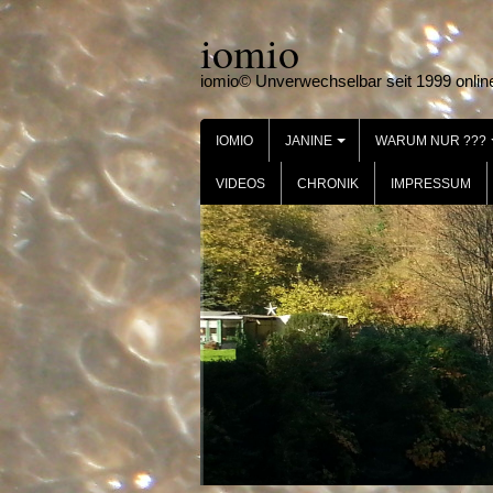
Skip
iomio
to
content
iomio© Unverwechselbar seit 1999 onlin
IOMIO
JANINE
WARUM NUR ???
+
VIDEOS
CHRONIK
IMPRESSUM