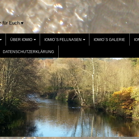
e für Euch ♥
ÜBER IOMIO
IOMIO´S FELLNASEN
IOMIO´S GALERIE
IO
+
+
+
DATENSCHUTZERKLÄRUNG