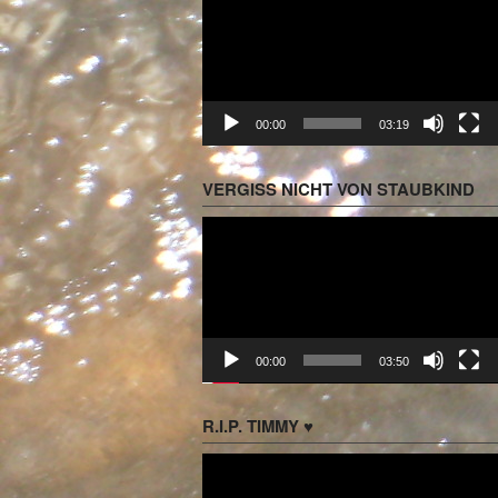
Player
00:00
03:19
VERGISS NICHT VON STAUBKIND
Video-
Player
00:00
03:50
R.I.P. TIMMY ♥
Video-
Player