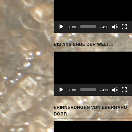
00:00
04:38
BIS ANS ENDE DER WELT…
Video-
Player
00:00
04:21
ERINNERUNGEN VON EBERHARD
DÖRR
Video-
Player