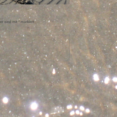
er sind mit
*
markiert