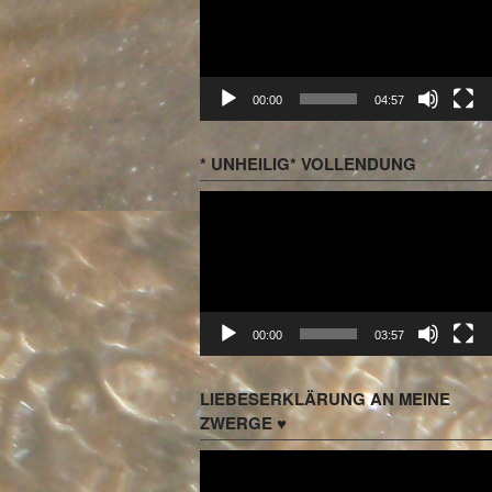
00:00
04:57
* UNHEILIG* VOLLENDUNG
Video-
Player
00:00
03:57
LIEBESERKLÄRUNG AN MEINE
ZWERGE ♥
Video-
Player