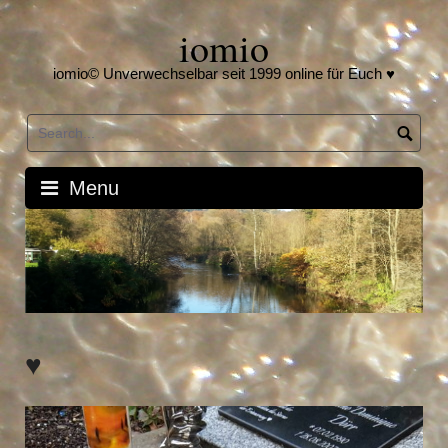
Skip
iomio
to
content
iomio© Unverwechselbar seit 1999 online für Euch ♥
Menu
♥