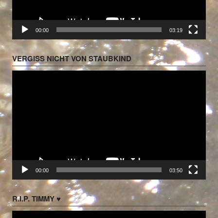
00:00
03:19
VERGISS NICHT VON STAUBKIND
Video-
Player
00:00
03:50
R.I.P. TIMMY ♥
Video-