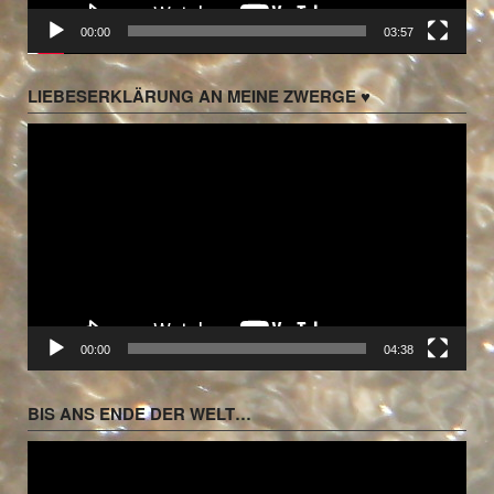
00:00
03:57
LIEBESERKLÄRUNG AN MEINE ZWERGE ♥
Video-
Player
00:00
04:38
BIS ANS ENDE DER WELT…
Video-
Player