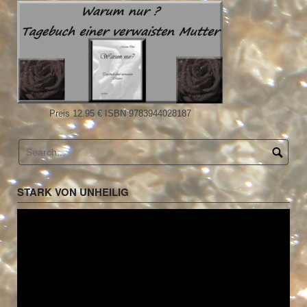
Preis 12.95 € ISBN 9783944028187
STARK VON UNHEILIG
Video-
Player