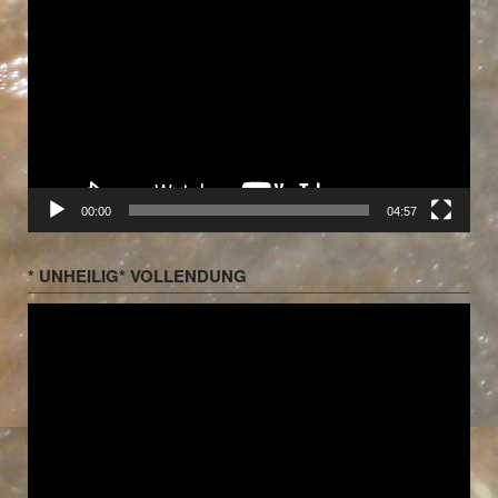
Player
00:00
04:57
* UNHEILIG* VOLLENDUNG
Video-
Player