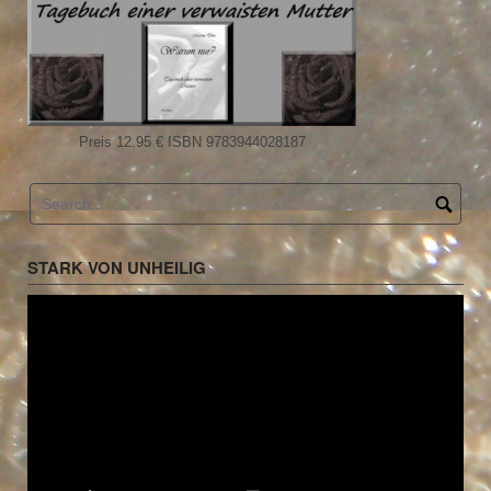
Preis 12.95 € ISBN 9783944028187
STARK VON UNHEILIG
Video-
Player