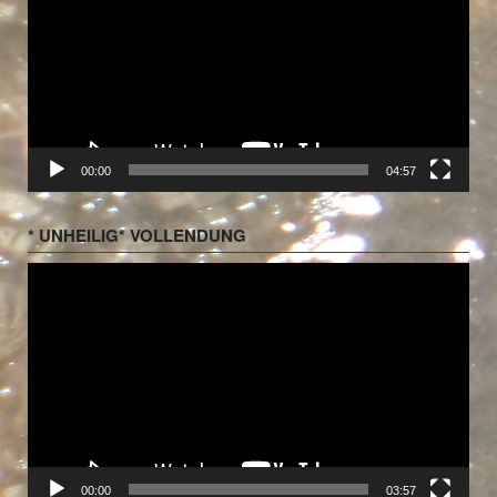
00:00
04:57
* UNHEILIG* VOLLENDUNG
Video-
Player
00:00
03:57