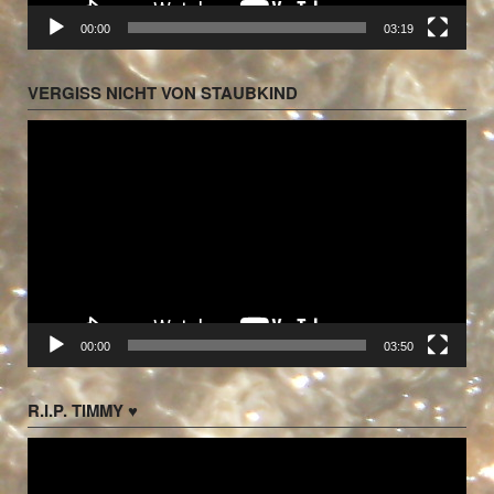
00:00
03:19
VERGISS NICHT VON STAUBKIND
Video-
Player
00:00
03:50
R.I.P. TIMMY ♥
Video-
Player