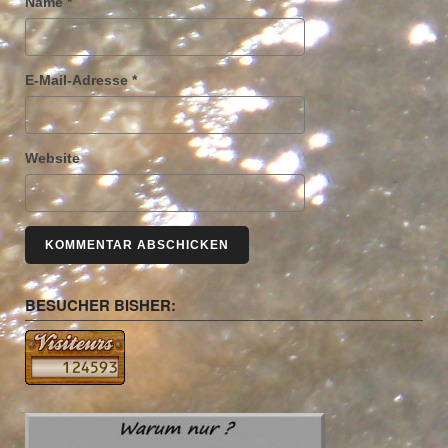
Name
*
E-Mail-Adresse
*
Website
BESUCHER BISHER: