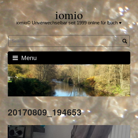
Skip
iomio
to
content
iomio© Unverwechselbar seit 1999 online für Euch ♥
Menu
20170809_194653