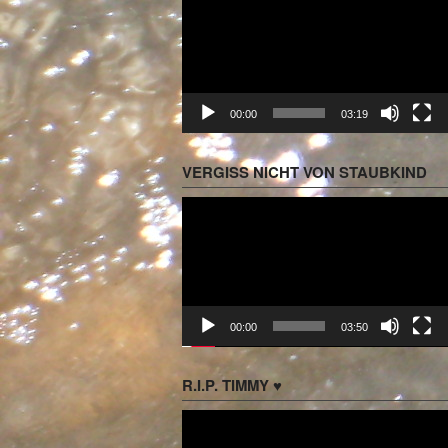
Player
00:00
03:19
VERGISS NICHT VON STAUBKIND
Video-
Player
00:00
03:50
R.I.P. TIMMY ♥
Video-
Player