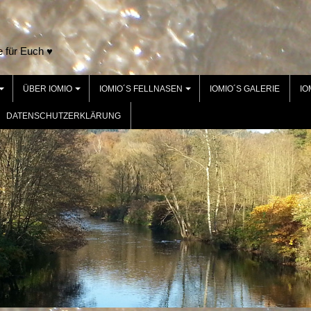
e für Euch ♥
ÜBER IOMIO
IOMIO´S FELLNASEN
IOMIO´S GALERIE
IO
+
+
+
DATENSCHUTZERKLÄRUNG