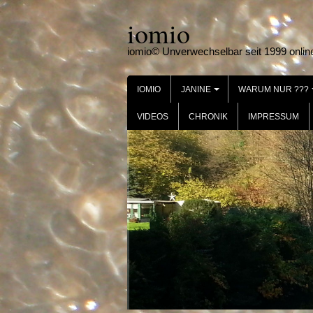
Skip
iomio
to
content
iomio© Unverwechselbar seit 1999 onlin
IOMIO
JANINE
WARUM NUR ???
+
VIDEOS
CHRONIK
IMPRESSUM