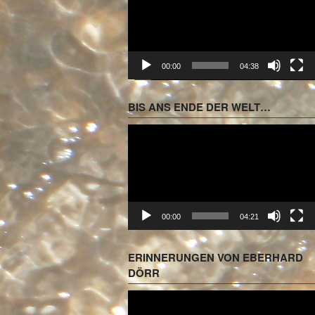
00:00
04:38
BIS ANS ENDE DER WELT…
Video-
Player
00:00
04:21
ERINNERUNGEN VON EBERHARD
DÖRR
Video-
Player