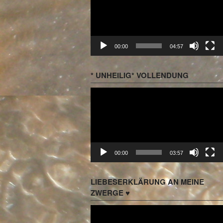
00:00
04:57
* UNHEILIG* VOLLENDUNG
Video-
Player
00:00
03:57
LIEBESERKLÄRUNG AN MEINE
ZWERGE ♥
Video-
Player