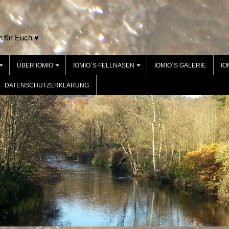
e für Euch ♥
ÜBER IOMIO
IOMIO´S FELLNASEN
IOMIO´S GALERIE
IO
+
+
+
DATENSCHUTZERKLÄRUNG