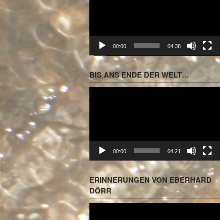
00:00
04:38
BIS ANS ENDE DER WELT…
Video-
Player
00:00
04:21
ERINNERUNGEN VON EBERHARD
DÖRR
Video-
Player