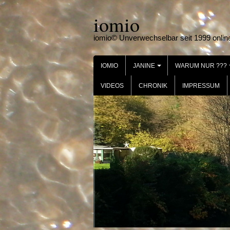
Skip
iomio
to
content
iomio© Unverwechselbar seit 1999 onlin
IOMIO
JANINE
WARUM NUR ???
+
VIDEOS
CHRONIK
IMPRESSUM