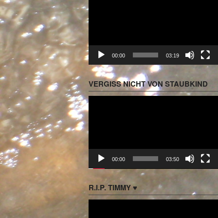
Player
00:00
03:19
VERGISS NICHT VON STAUBKIND
Video-
Player
00:00
03:50
R.I.P. TIMMY ♥
Video-
Player