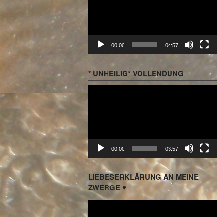
00:00
04:57
* UNHEILIG* VOLLENDUNG
Video-
Player
00:00
03:57
LIEBESERKLÄRUNG AN MEINE
ZWERGE ♥
Video-
Player