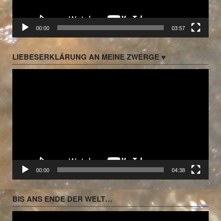
00:00
03:57
LIEBESERKLÄRUNG AN MEINE ZWERGE ♥
Video-
Player
00:00
04:38
BIS ANS ENDE DER WELT…
Video-