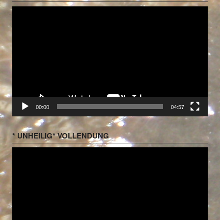
Video-
Player
00:00
04:57
* UNHEILIG* VOLLENDUNG
Video-
Player