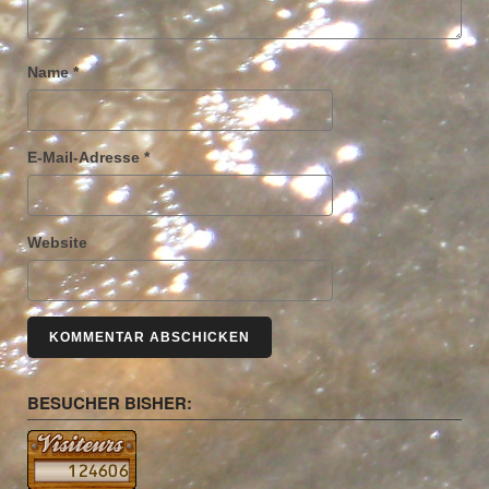
Name
*
E-Mail-Adresse
*
Website
BESUCHER BISHER: