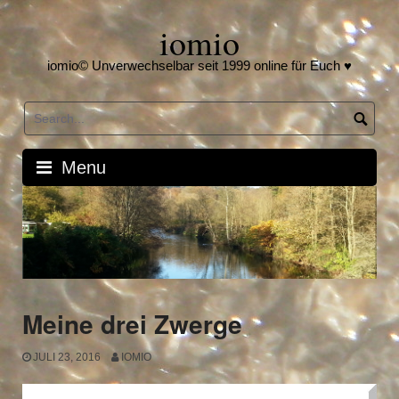
Skip
iomio
to
content
iomio© Unverwechselbar seit 1999 online für Euch ♥
Menu
Meine drei Zwerge
JULI 23, 2016
IOMIO