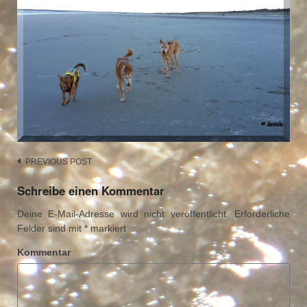
Post
PREVIOUS POST
navigation
Schreibe einen Kommentar
Deine E-Mail-Adresse wird nicht veröffentlicht.
Erforderliche
Felder sind mit
*
markiert
Kommentar