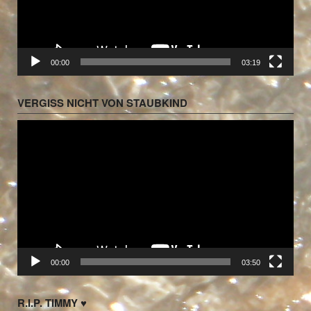
00:00
03:19
VERGISS NICHT VON STAUBKIND
Video-
Player
00:00
03:50
R.I.P. TIMMY ♥