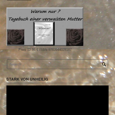
Preis 12.95 € ISBN 9783944028187
STARK VON UNHEILIG
Video-
Player